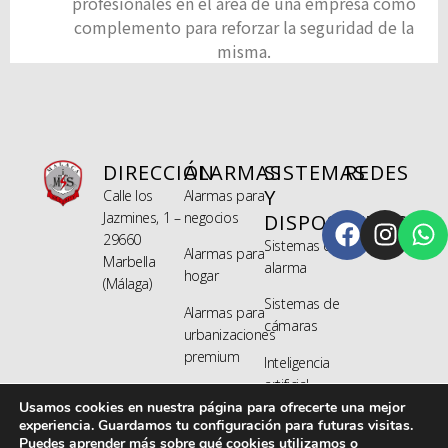
profesionales en el área de una empresa como
complemento para reforzar la seguridad de la
misma.
DIRECCIÓN
ALARMAS
SISTEMAS
REDES
Y
Calle los
Alarmas para
Jazmines, 1 –
negocios
DISPOSITIVOS
29660
Sistemas de
Alarmas para
Marbella
alarma
hogar
(Málaga)
Sistemas de
Alarmas para
cámaras
urbanizaciones
premium
Inteligencia
artificial
Usamos cookies en nuestra página para ofrecerte una mejor
experiencia. Guardamos tu configuración para futuras visitas.
Puedes aprender más sobre qué cookies utilizamos o