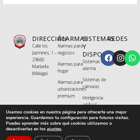
DIRECCIÓN
ALARMAS
SISTEMAS
REDES
Y
Calle los
Alarmas para
Jazmines, 1 –
negocios
DISPOSITIVOS
29660
Sistemas de
Alarmas para
Marbella
alarma
hogar
(Málaga)
Sistemas de
Alarmas para
cámaras
urbanizaciones
premium
Inteligencia
artificial
Usamos cookies en nuestra página para ofrecerte una mejor
experiencia. Guardamos tu configuración para futuras visitas.
Puedes aprender más sobre qué cookies utilizamos o
Malaca © 2026
desactivarlas en los
ajustes
.