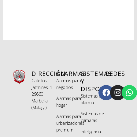
DIRECCIÓN
ALARMAS
SISTEMAS
REDES
Y
Calle los
Alarmas para
Jazmines, 1 –
negocios
DISPOSITIVOS
29660
Sistemas de
Alarmas para
Marbella
alarma
hogar
(Málaga)
Sistemas de
Alarmas para
cámaras
urbanizaciones
premium
Inteligencia